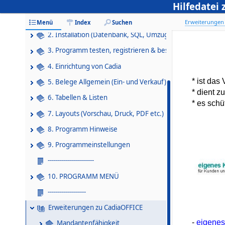
Systemvoraussetzungen
Hilfedatei
1. Cadia allgemeine Informationen
Erweiterungen
Menü
Index
Suchen
2. Installation (Datenbank, SQL, Umzug)
3. Programm testen, registrieren & bestellen
4. Einrichtung von Cadia
* ist da
5. Belege Allgemein (Ein- und Verkauf)
* dient z
6. Tabellen & Listen
* es schü
7. Layouts (Vorschau, Druck, PDF etc.)
8. Programm Hinweise
9. Programmeinstellungen
-----------------------
10. PROGRAMM MENÜ
-------------------
Erweiterungen zu CadiaOFFICE
-
eigenes
Mandantenfähigkeit