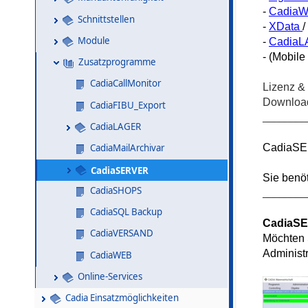
-
Cadia
Schnittstellen
-
XData
/
Module
-
Cadia
- (Mobile
Zusatzprogramme
CadiaCallMonitor
Lizenz & 
Download
CadiaFIBU_Export
________
CadiaLAGER
CadiaSER
CadiaMailArchivar
CadiaSERVER
Sie benö
CadiaSHOPS
________
CadiaSQL Backup
CadiaSER
CadiaVERSAND
Möchten 
Administ
CadiaWEB
Online-Services
Cadia Einsatzmöglichkeiten